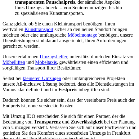
transparenten Pauschalpreis
, der sämtliche Aspekte
Ihres Umzugs abdeckt – von Seniorenumzügen bis hin
zu spezialisierten Kunsttransporten.
Ganz gleich, ob Sie einen Kleintransport benötigen, Ihren
wertvollen
Kunsttransport
sicher an den neuen Standort bringen
möchten oder eine umfangreiche
Möbelmontage
benötigen, unsere
Dienstleistungen sind darauf ausgerichtet, Ihren Anforderungen
gerecht zu werden.
Unsere erfahrenen
Umzugshelfer
, unterstützt durch den Einsatz von
Möbelliften
und
Möbeltaxis
, gewährleisten einen effizienten und
sorgfältigen Transport Ihrer Besitztümer.
Selbst bei
kleineren Umzügen
oder umfangreicheren Projekten –
unsere All-inclusive Lösung bedeutet, dass alle Dienstleistungen im
Voraus klar definiert und im
Festpreis
inbegriffen sind.
Dadurch können Sie sicher sein, dass der vereinbarte Preis auch der
Endpreis ist, ohne versteckte Kosten.
Mit Umzug IDO entscheiden Sie sich für einen Partner, der die
Bedeutung von
Transparenz
und
Zuverlässigkeit
bei der Planung
von Umzügen versteht. Verlassen Sie sich auf unser Fachwissen und
genießen Sie den Komfort eines stressfreien Umzugs in Frankfurt,
der exakt auf Ihre Bedürfnisse zugeschnitten ist.