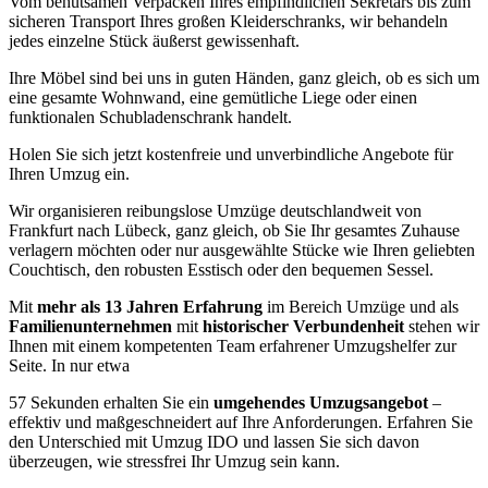
Vom behutsamen Verpacken Ihres empfindlichen Sekretärs bis zum
sicheren Transport Ihres großen Kleiderschranks, wir behandeln
jedes einzelne Stück äußerst gewissenhaft.
Ihre Möbel sind bei uns in guten Händen, ganz gleich, ob es sich um
eine gesamte Wohnwand, eine gemütliche Liege oder einen
funktionalen Schubladenschrank handelt.
Holen Sie sich jetzt kostenfreie und unverbindliche Angebote für
Ihren Umzug ein.
Wir organisieren reibungslose Umzüge deutschlandweit von
Frankfurt nach Lübeck, ganz gleich, ob Sie Ihr gesamtes Zuhause
verlagern möchten oder nur ausgewählte Stücke wie Ihren geliebten
Couchtisch, den robusten Esstisch oder den bequemen Sessel.
Mit
mehr als 13 Jahren Erfahrung
im Bereich Umzüge und als
Familienunternehmen
mit
historischer Verbundenheit
stehen wir
Ihnen mit einem kompetenten Team erfahrener Umzugshelfer zur
Seite. In nur etwa
57 Sekunden erhalten Sie ein
umgehendes Umzugsangebot
–
effektiv und maßgeschneidert auf Ihre Anforderungen. Erfahren Sie
den Unterschied mit Umzug IDO und lassen Sie sich davon
überzeugen, wie stressfrei Ihr Umzug sein kann.